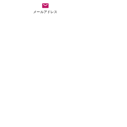
メールアドレス
​運営について
※いかだ1艇につき、4名の搭乗を想定し、安全面に充分
注意しながら実施となります。
※竹とパレットのみでのいかだではなく、タイヤチュー