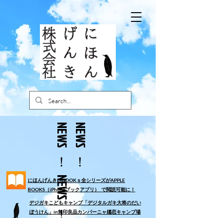
！
​N
E
W
S
！
N
E
W
S
！
N
E
W
S
にほんげんきE-BOOKｓ全シリーズがAPPLE
BOOKS（iPhoneブックアプリ） で閲読可能に！
​デジガキこどもキャンプ「デジタルガキ大将のだい
ぼうけん」in無印良品カンパーニャ嬬恋キャンプ場