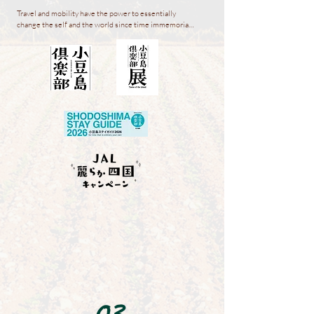
Travel and mobility have the power to essentially 
change the self and the world since time immemorial, 
with new experiences ahead of them. We aim to 
create "new travel" experiences for passengers, 
including inbound travelers, and create sustainable 
new value for local regions. We aim to contribute to 
the attraction and creation of local regions through 
the tourism business as a gateway. To this end, we will 
implement three key initiatives: the development of 
new experience value through a regional co-creation 
type organization, the provision of services in both 
the real and digital worlds, and the dissemination of 
information on regional attractions by local 
communities and their passengers.
03