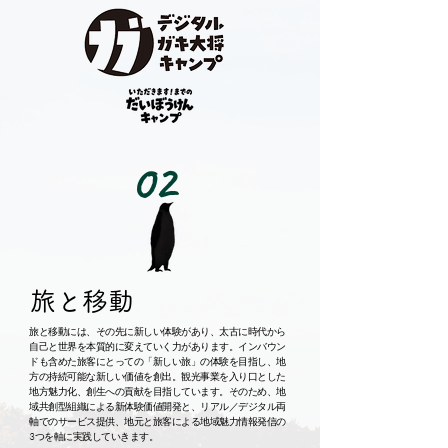
From here, as another option other than "school," for 
from now, we aim to contribute to the next 
children who will be the leaders of the future, we have 
generation by weaving, gathering, and connecting 
further extended our previous educational approach and 
the three domains of "travel and mobility," 
have been practicing since 2016 the creation of a 
"learning," and "food" as business. We hope for 
curriculum for children to play in nature using fire, various 
your support as we embark on this journey.
tools and digital technology, and the power of sōzōryoku 
(imagination and creation) and learning.
02
​旅と移動
旅と移動には、その先に新しい体験があり、太古に時代から
自己と世界を本質的に変えていく力があります。インバウン
ドも含めた旅客にとっての「新しい旅」の体験を目指し、地
方の持続可能な新しい価値を創出。観光事業を入り口とした
地方魅力化、創生への貢献を目指しています。そのため、地
域共創型組織による新体験価値開発と、リアル／デジタル両
軸でのサービス提供、地元と旅客による地域魅力情報発信の
3つを軸に実践していきます。