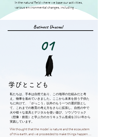
In the natural field where we base our activities, 
various environmental changes, including 
weather conditions such as rain, wind, snow, and 
storms, relentlessly occur, showing no mercy 
equally. Encountering situations of existential 
Business Unusual
crisis in the environment is a common occurrence 
for organisms interacting with nature. Even in 
harsh conditions, seeds, with the foundation of 
01
soil, light, water, and wind, in other words, with a 
foundation, will sprout new shoots without fail 
when the cold winter ends, and the snow melts to 
welcome spring. Because living organisms have 
always devised strategies to connect seeds and 
have persevered with robust vitality in any 
environment, they are here right in front of us 
now.

​学びとこども
Taking a future perspective, considering 
sustainability as fundamental, and passing on the 
私たちは、手本は自然であり、この地球の仕組みだと考
baton. Facing any environmental change with a 
え、物事を進めていきました。ここから未来を担う子供た
gaze toward the future, looking reality squarely in 
ちに向けて、「がっこう」以外のもう一つの選択肢とし
the eye, and always having the foundation to 
て、これまでの教育の考え方をさらに拡張し、自然の中で
sprout autonomously for growth — these are the 
火や様々な道具とデジタルを使い遊び、ソウゾウリョク
foundations that we are always placing at the core 
（想像・創造）と学ぶ力のカリキュラム造成を2016年から
of our business.

実践しています。
​We thought that the model is nature and the ecosystem 
From a future perspective, looking at the 
of this earth, and we proceeded to make things happen. 
community and companionship a hundred years 