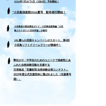
2026年7月28-31日（3泊4日）予約開始！
”小豆島倶楽部2026夏号 配布発行開始！​
小豆島初の宿泊滞在ガイド：​小豆島倶楽部編「小豆
島ステイガイド 2026年版」が創刊
​JAL麗らか四国キャンペーンがスタート。第4回
小豆島ソフトクリームラリーが開催中！
弊社が小・中学生のためのユニークで独創性にあ
ふれた自然体験活動を支援する
日清食品「安藤財団 自然体験企画コンテスト」
2025年度公式支援団体に選ばれました（支援番号
⑩）。