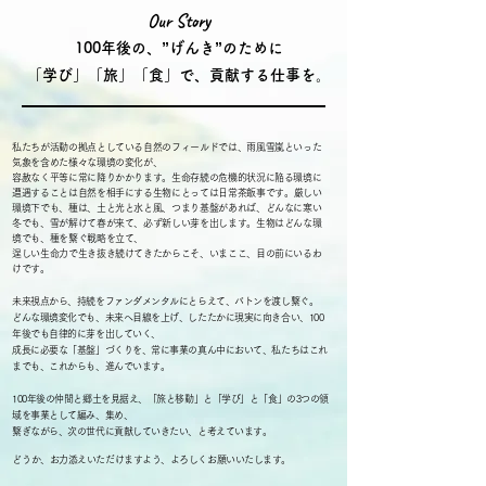
Our Story
100年後の、”げ
んき”のために
「学び」「旅」「食」で、貢献する仕事を。
私たちが活動の拠点としている自然のフィールドでは、雨風雪嵐といった
気象を含めた様々な環境の変化が、
容赦なく平等に常に降りかかります。生命存続の危機的状況に陥る環境に
遭遇することは自然を相手にする生物にとっては日常茶飯事です。
厳しい
環境下でも、種は、土と光と水と風、つまり基盤があれば、どんなに寒い
冬でも、雪が解けて春が来て、必ず新しい芽を出します。生物はどんな環
境でも、種を繋ぐ戦略を立て、
逞しい生命力で生き抜き続けてきたからこそ、いまここ、目の前にいるわ
けです。
未来視点から、持続をファンダメンタルにとらえて、バトンを渡し繋ぐ。
どんな環境変化でも、未来へ目線を上げ、したたかに現実に向き合い、100
年後でも自律的に芽を出していく、
成長に必要な「基盤」づくりを、常に事業の真ん中において、私たちはこれ
までも、これからも、進んでいます。
100年後の仲間と郷土を見据え、
「旅と移動」と「学び」と「食」の3つの領
域を事業として編み、集め、
繋ぎながら、次の世代に貢献していきたい、と考えています。
​どうか、お力添えいただけますよう、よろしくお願いいたします。