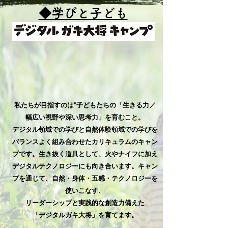
◆学びと子ども
The primary industry in Japan is facing declining 
demand due to a shrinking population and diversifying 
dietary needs, and stagnant prices are making 
business more difficult. We would like to contribute 
to the revitalization of procurement, production, 
processing, distribution, and consumption, with an 
​私たちが目指すのは”子どもたちの「生きる力／
eye on overseas markets, by creating value through 
recycling based on new interpretations and methods, 
幅広い視野や深い思考力」を育むこと。
while taking the baton of rice and agricultural 
デジタル領域での学びと自然体験領域での学びを
products and the food culture created from them, 
which our predecessors have produced with love, 
バランスよく組み合わせたカリキュラムのキャン
care, and sincerity. At the same time, we are 
プです。生き抜く道具として、火やナイフに加え
committed to providing a place and opportunity for 
consumers to enjoy their meals with a smile now and 
デジタルテクノロジーにも向き合います。キャン
100 years from now as well as to contribute to a 
プを通じて、自然・身体・五感・テクノロジーを
sustainable food system based on recycling.
使いこなす、
リーダーシップと実践的な創造力備えた
「デジタルガキ大将」を育てます。