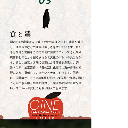
​食と農
国内の1次産業は人口減少や食の多様化により需要が減少
し、価格低迷などで経営は厳しさを増しています。私た
ちは先達が愛情をこめて大切に誠実につくってきた米や
農作物とそこから創造される食文化のバトンを受けなが
ら、新しい解釈と方法で循環による価値を創出し、調
達・生産・加工流通・消費の活性化実現に海外市場を視
野に入れ、貢献していきたいと考えております。同時
に、消費者が、今も100年後も変わらず笑顔で食卓を囲む
ことができる場と機会の提供と、循環型の持続可能な食
料システムへの貢献にも取り組んでおります。