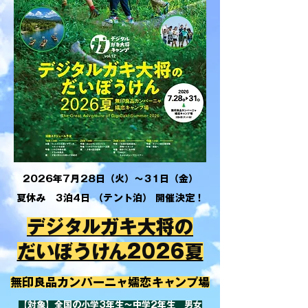
2026年7月28日（火）～31日（金）
​夏休み 3泊4日 （テント泊） 開催決定！
デジタルガキ大将の
だいぼうけん2026夏
​無印良品カンパーニャ嬬恋キャンプ場
【対象】全国の小学3年生～中学2年生 男女