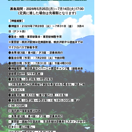
募集期間：2026年5月25日(月)～7月14日(火)17:00
​(定員に達した場合は先着順となります)
【開催概要】
●開催日：2026年7月28日（火）～7月31日（金） 3泊4
日（テント泊）
●集合・解散：東京駅集合・東京駅解散予定
※東京駅～軽井沢駅間は北陸新幹線、軽井沢駅から現地までは
マイクロバスで移動予定
●食事:朝3回 / 昼4回 / 夕3回 ・添乗員同行
●集合日時（予定）：7月28日（火）午前8時
●解散日時（予定）：7月31日（金）午後4時30分
●開催場所：無印良品カンパーニャ嬬恋キャンプ場（群馬県吾
妻郡嬬恋村干俣バラギ高原）
●参加対象：小学3年生～中学2年生
（3年生未満のご兄弟姉妹で参加を希望される場合は、別途ご相
談ください）
●募集定員：最大16名（最少催行人数：1０名）
●参加費用（小学3年～中学2年）1名:180,000円（税込
198,000円）
※国内旅行傷害保険は別途
・食事:朝3回 / 昼4回 / 夕3回 ・添乗員同行
・東京駅～現地の往復送迎、生活全般は添乗員とスタッフがお子
さまと一緒に行動し、