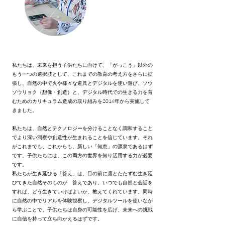
私たちは、未来を担う子供たちに向けて、「がっこう」以外の
もう一つの選択肢として、これまでの教育の考え方をさらに拡
張し、自然の中で火や様々な道具とデジタルを使い遊び、ソウ
ゾウリョク（想像・創造）と、デジタル時代での生きる力を育
むためのカリキュラム造成の取り組みを2016年から実施して
きました。
私たちは、自然とテクノロジーを分けることなく調和すること
でより深い洞察や創造性が生まれることを信じています。それ
がこれまでも、これからも、新しい「知恵」の源泉であるはず
です。子供たちには、この両方の世界を知り活用する力が必要
です。
私たちが生き延びる「答え」は、目の前に凛とたたずむ生き延
びてきた自然そのものが 答えであり、いつでも自然と会話を
すれば、どう生きていけばよいか、教えてくれています。同時
に自然の中でリアルを体験観察し、デジタルツールを使いなが
ら学ぶことで、子供たちは自身の可能性を広げ、未来への挑戦
に自信を持って立ち向かえるはずです。