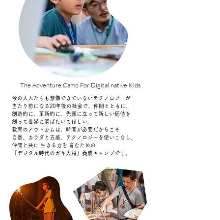
The Adventure Camp For Digital native Kids
今の大人たちも想像できていないテクノロジーが
当たり前になる20年後の社会で、仲間とともに、
創造的に、革新的に、先頭に立って新しい価値を
創って世界に羽ばたいてほしい。
教育のアウトカムは、時間が必要だからこそ
自然、カラダと五感、テクノロジーを使いこなし、
仲間と共に 生きる力を 育むための
「デジタル時代のガキ大将」養成キャンプです。