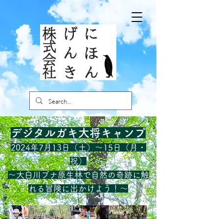
デジタルガキ大将キャンプ
2024年7月13日（土）～15日（月・
祝）
～大白川ブナ原生林で自然の奇跡に触
れる冒険に出かけよう！～