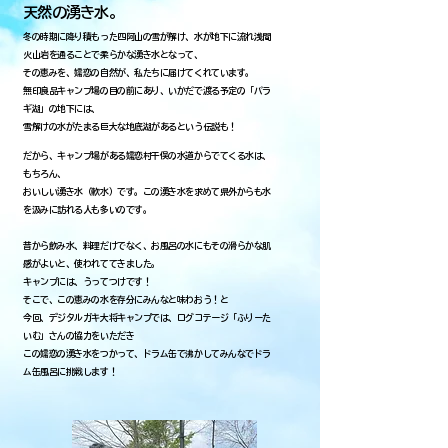
天然の湧き水。
冬の時期に降り積もった四阿山の雪が解け、水が地下に流れ浅間
火山岩を通ることで柔らかな湧き水となって、
その恵みを、嬬恋の自然が、私たちに届けてくれています。
無印良品キャンプ場の目の前にあり、いかだで渡る予定の「バラ
ギ湖」の地下には、
雪解けの水がたまる巨大な地底湖があるという伝説も！
だから、キャンプ場がある嬬恋村干俣の水道からでてくる水は、
もちろん、
おいしい湧き水（軟水）です。この湧き水を求めて県外からも水
を汲みに訪れる人も多いのです。
昔から飲み水、料理だけでなく、お風呂の水にもその滑らかな肌
感がよいと、使われててきました。
キャンプには、うってつけです！
そこで、この恵みの水を存分にみんなと味わおう！と
今回、デジタルガキ大将キャンプでは、ログコテージ「ふりーた
いむ」さんの協力をいただき
この嬬恋の湧き水をつかって、ドラム缶で沸かしてみんなでドラ
ム缶風呂に挑戦します！