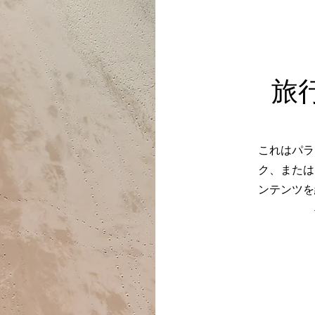
​
これはパラ
ク、または
ンテンツを