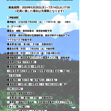
募集期間：2026年5月25日(月)～7月14日(火)17:00
​(定員に達した場合は先着順となります)
【開催概要】
●開催日：2026年7月28日（火）～7月31日（金） 3泊4
日（テント泊）
●集合・解散：東京駅集合・東京駅解散予定
※東京駅～軽井沢駅間は北陸新幹線、軽井沢駅から現地までは
マイクロバスで移動予定
●食事:朝3回 / 昼4回 / 夕3回 ・添乗員同行
●集合日時（予定）：7月28日（火）午前8時
●解散日時（予定）：7月31日（金）午後4時30分
●開催場所：無印良品カンパーニャ嬬恋キャンプ場（群馬県吾
妻郡嬬恋村干俣バラギ高原）
●参加対象：小学3年生～中学2年生
（3年生未満のご兄弟姉妹で参加を希望される場合は、別途ご相
談ください）
●募集定員：最大16名（最少催行人数：1０名）
●参加費用（小学3年～中学2年）1名:180,000円（税込
198,000円）
※国内旅行傷害保険は別途
・食事:朝3回 / 昼4回 / 夕3回 ・添乗員同行
・東京駅～現地の往復送迎、生活全般は添乗員とスタッフがお子
さまと一緒に行動し、