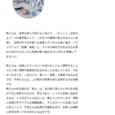
私たちは、未来を担う子供たちに向けて、「がっこう」以外の
もう一つの選択肢として、これまでの教育の考え方をさらに拡
張し、自然の中で火や様々な道具とデジタルを使い遊び、ソウ
ゾウリョク（想像・創造）と、デジタル時代での生きる力を育
むためのカリキュラム造成の取り組みを2016年から実施して
きました。
私たちは、自然とテクノロジーを分けることなく調和すること
でより深い洞察や創造性が生まれることを信じています。それ
がこれまでも、これからも、新しい「知恵」の源泉であるはず
です。子供たちには、この両方の世界を知り活用する力が必要
です。
私たちが生き延びる「答え」は、目の前に凛とたたずむ生き延
びてきた自然そのものが 答えであり、いつでも自然と会話を
すれば、どう生きていけばよいか、教えてくれています。同時
に自然の中でリアルを体験観察し、デジタルツールを使いなが
ら学ぶことで、子供たちは自身の可能性を広げ、未来への挑戦
に自信を持って立ち向かえるはずです。