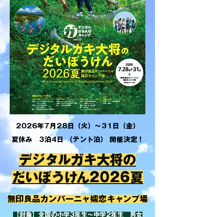
2026年7月28日（火）～31日（金）
​夏休み 3泊4日 （テント泊） 開催決定！
デジタルガキ大将の
だいぼうけん2026夏
​無印良品カンパーニャ嬬恋キャンプ場
【対象】全国の小学3年生～中学2年生 男女