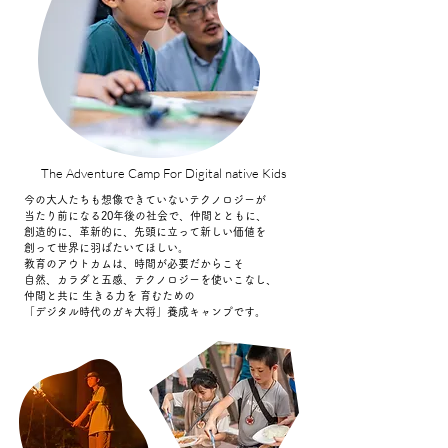
The Adventure Camp For Digital native Kids
今の大人たちも想像できていないテクノロジーが
当たり前になる20年後の社会で、仲間とともに、
創造的に、革新的に、先頭に立って新しい価値を
創って世界に羽ばたいてほしい。
教育のアウトカムは、時間が必要だからこそ
自然、カラダと五感、テクノロジーを使いこなし、
仲間と共に 生きる力を 育むための
「デジタル時代のガキ大将」養成キャンプです。